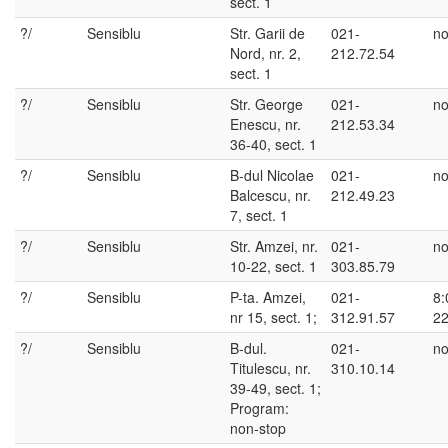
sect. 1
?/
Sensiblu
Str. Garii de
021-
no
Nord, nr. 2,
212.72.54
sect. 1
?/
Sensiblu
Str. George
021-
no
Enescu, nr.
212.53.34
36-40, sect. 1
?/
Sensiblu
B-dul Nicolae
021-
no
Balcescu, nr.
212.49.23
7, sect. 1
?/
Sensiblu
Str. Amzei, nr.
021-
no
10-22, sect. 1
303.85.79
?/
Sensiblu
P-ta. Amzei,
021-
8:
nr 15, sect. 1;
312.91.57
22
?/
Sensiblu
B-dul.
021-
no
Titulescu, nr.
310.10.14
39-49, sect. 1;
Program:
non-stop