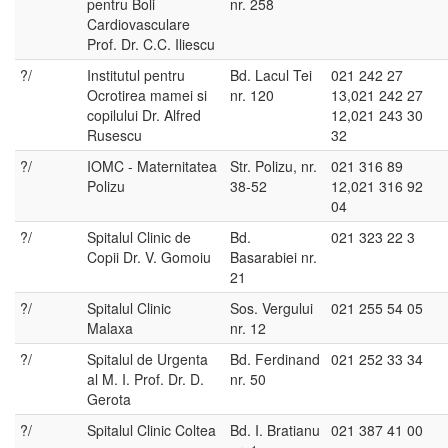
pentru Boli
nr. 258
Cardiovasculare
Prof. Dr. C.C. Iliescu
?/
Institutul pentru
Bd. Lacul Tei
021 242 27
Ocrotirea mamei si
nr. 120
13,021 242 27
copilului Dr. Alfred
12,021 243 30
Rusescu
32
?/
IOMC - Maternitatea
Str. Polizu, nr.
021 316 89
Polizu
38-52
12,021 316 92
04
?/
Spitalul Clinic de
Bd.
021 323 22 3
Copii Dr. V. Gomoiu
Basarabiei nr.
21
?/
Spitalul Clinic
Sos. Vergului
021 255 54 05
Malaxa
nr. 12
?/
Spitalul de Urgenta
Bd. Ferdinand
021 252 33 34
al M. I. Prof. Dr. D.
nr. 50
Gerota
?/
Spitalul Clinic Coltea
Bd. I. Bratianu
021 387 41 00