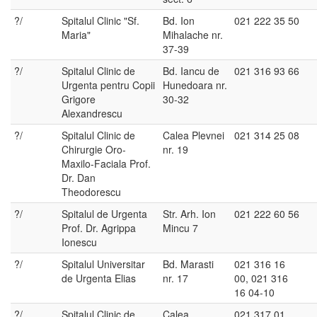
?/
Spitalul Clinic "Sf.
Bd. Ion
021 222 35 50
Maria"
Mihalache nr.
37-39
?/
Spitalul Clinic de
Bd. Iancu de
021 316 93 66
Urgenta pentru Copii
Hunedoara nr.
Grigore
30-32
Alexandrescu
?/
Spitalul Clinic de
Calea Plevnei
021 314 25 08
Chirurgie Oro-
nr. 19
Maxilo-Faciala Prof.
Dr. Dan
Theodorescu
?/
Spitalul de Urgenta
Str. Arh. Ion
021 222 60 56
Prof. Dr. Agrippa
Mincu 7
Ionescu
?/
Spitalul Universitar
Bd. Marasti
021 316 16
de Urgenta Elias
nr. 17
00, 021 316
16 04-10
?/
Spitalul Clinic de
Calea
021 317 01