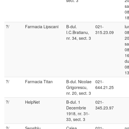
sect. 3
20
s
08
18
?/
Farmacia Lipscani
B-dul.
021-
lu
I.C.Bratianu,
315.23.09
08
nr. 34, sect. 3
20
s
08
16
du
08
13
?/
Farmacia Titan
B-dul. Nicolae
021-
Grigorescu,
644.21.25
nr. 20, sect. 3
?/
HelpNet
B-dul. 1
021-
Decembrie
345.23.97
1918, nr. 31-
33, sect. 3
?/
Sensiblu
Calea
021-
no