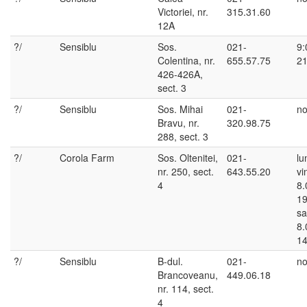
Victoriei, nr.
315.31.60
12A
?/
Sensiblu
Sos.
021-
9:
Colentina, nr.
655.57.75
21
426-426A,
sect. 3
?/
Sensiblu
Sos. Mihai
021-
no
Bravu, nr.
320.98.75
288, sect. 3
?/
Corola Farm
Sos. Oltenitei,
021-
lu
nr. 250, sect.
643.55.20
vi
4
8.
19
sa
8.
14
?/
Sensiblu
B-dul.
021-
no
Brancoveanu,
449.06.18
nr. 114, sect.
4