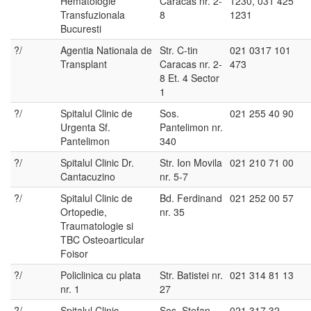
Hematologie
Caracas nr. 2-
1230, 031 425
Transfuzionala
8
1231
Bucuresti
?/
Agentia Nationala de
Str. C-tin
021 0317 101
Transplant
Caracas nr. 2-
473
8 Et. 4 Sector
1
?/
Spitalul Clinic de
Sos.
021 255 40 90
Urgenta Sf.
Pantelimon nr.
Pantelimon
340
?/
Spitalul Clinic Dr.
Str. Ion Movila
021 210 71 00
Cantacuzino
nr. 5-7
?/
Spitalul Clinic de
Bd. Ferdinand
021 252 00 57
Ortopedie,
nr. 35
Traumatologie si
TBC Osteoarticular
Foisor
?/
Policlinica cu plata
Str. Batistei nr.
021 314 81 13
nr. 1
27
?/
Spitalul Clinic
Sos. Stefan
021 317 32