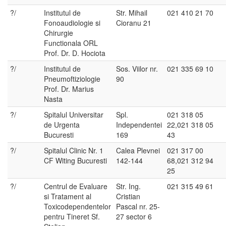
?/
Institutul de
Str. Mihail
021 410 21 70
Fonoaudiologie si
Cioranu 21
Chirurgie
Functionala ORL
Prof. Dr. D. Hociota
?/
Institutul de
Sos. Viilor nr.
021 335 69 10
Pneumoftiziologie
90
Prof. Dr. Marius
Nasta
?/
Spitalul Universitar
Spl.
021 318 05
de Urgenta
Independentei
22,021 318 05
Bucuresti
169
43
?/
Spitalul Clinic Nr. 1
Calea Plevnei
021 317 00
CF Witing Bucuresti
142-144
68,021 312 94
25
?/
Centrul de Evaluare
Str. Ing.
021 315 49 61
si Tratament al
Cristian
Toxicodependentelor
Pascal nr. 25-
pentru Tineret Sf.
27 sector 6