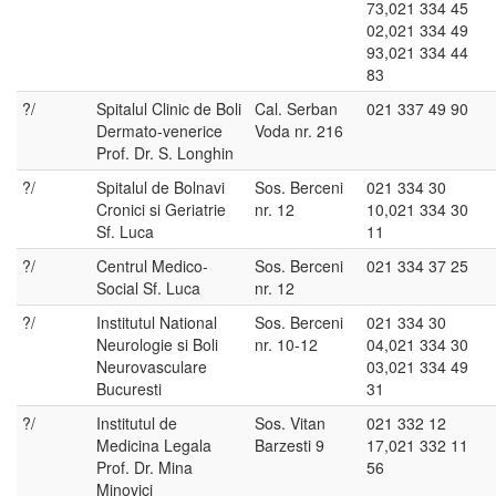
73,021 334 45
02,021 334 49
93,021 334 44
83
?/
Spitalul Clinic de Boli
Cal. Serban
021 337 49 90
Dermato-venerice
Voda nr. 216
Prof. Dr. S. Longhin
?/
Spitalul de Bolnavi
Sos. Berceni
021 334 30
Cronici si Geriatrie
nr. 12
10,021 334 30
Sf. Luca
11
?/
Centrul Medico-
Sos. Berceni
021 334 37 25
Social Sf. Luca
nr. 12
?/
Institutul National
Sos. Berceni
021 334 30
Neurologie si Boli
nr. 10-12
04,021 334 30
Neurovasculare
03,021 334 49
Bucuresti
31
?/
Institutul de
Sos. Vitan
021 332 12
Medicina Legala
Barzesti 9
17,021 332 11
Prof. Dr. Mina
56
Minovici