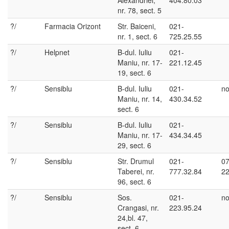
Alexandriei,
404.80.03
nr. 78, sect. 5
?/
Farmacia Orizont
Str. Baiceni,
021-
nr. 1, sect. 6
725.25.55
?/
Helpnet
B-dul. Iuliu
021-
Maniu, nr. 17-
221.12.45
19, sect. 6
?/
Sensiblu
B-dul. Iuliu
021-
no
Maniu, nr. 14,
430.34.52
sect. 6
?/
Sensiblu
B-dul. Iuliu
021-
Maniu, nr. 17-
434.34.45
29, sect. 6
?/
Sensiblu
Str. Drumul
021-
07
Taberei, nr.
777.32.84
22
96, sect. 6
?/
Sensiblu
Sos.
021-
no
Crangasi, nr.
223.95.24
24,bl. 47,
sect. 6