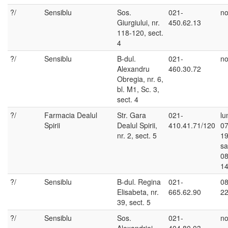
?/
Sensiblu
Sos.
021-
no
Giurgiului, nr.
450.62.13
118-120, sect.
4
?/
Sensiblu
B-dul.
021-
no
Alexandru
460.30.72
Obregia, nr. 6,
bl. M1, Sc. 3,
sect. 4
?/
Farmacia Dealul
Str. Gara
021-
lu
Spirii
Dealul Spirii,
410.41.71/120
07
nr. 2, sect. 5
19
s
08
14
?/
Sensiblu
B-dul. Regina
021-
08
Elisabeta, nr.
665.62.90
22
39, sect. 5
?/
Sensiblu
Sos.
021-
no