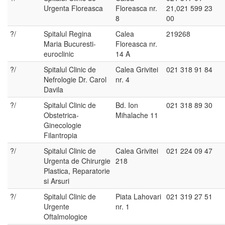
Urgenta Floreasca
Floreasca nr.
21,021 599 23
8
00
?/
Spitalul Regina
Calea
219268
Maria Bucuresti-
Floreasca nr.
euroclinic
14 A
?/
Spitalul Clinic de
Calea Grivitei
021 318 91 84
Nefrologie Dr. Carol
nr. 4
Davila
?/
Spitalul Clinic de
Bd. Ion
021 318 89 30
Obstetrica-
Mihalache 11
Ginecologie
Filantropia
?/
Spitalul Clinic de
Calea Grivitei
021 224 09 47
Urgenta de Chirurgie
218
Plastica, Reparatorie
si Arsuri
?/
Spitalul Clinic de
Piata Lahovari
021 319 27 51
Urgente
nr. 1
Oftalmologice