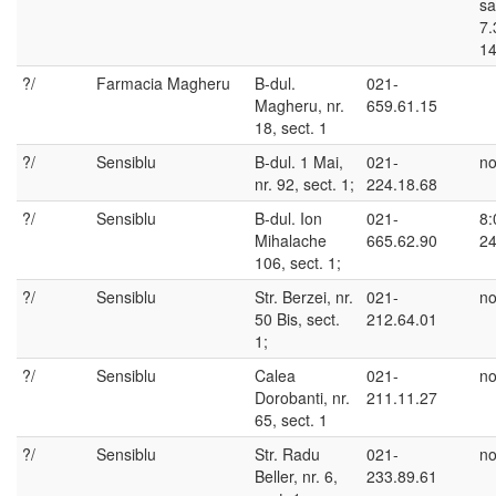
sa
7.
14
?/
Farmacia Magheru
B-dul.
021-
Magheru, nr.
659.61.15
18, sect. 1
?/
Sensiblu
B-dul. 1 Mai,
021-
no
nr. 92, sect. 1;
224.18.68
?/
Sensiblu
B-dul. Ion
021-
8:
Mihalache
665.62.90
24
106, sect. 1;
?/
Sensiblu
Str. Berzei, nr.
021-
no
50 Bis, sect.
212.64.01
1;
?/
Sensiblu
Calea
021-
no
Dorobanti, nr.
211.11.27
65, sect. 1
?/
Sensiblu
Str. Radu
021-
no
Beller, nr. 6,
233.89.61