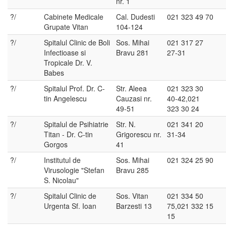
nr. 1
?/
Cabinete Medicale
Cal. Dudesti
021 323 49 70
Grupate Vitan
104-124
?/
Spitalul Clinic de Boli
Sos. Mihai
021 317 27
Infectioase si
Bravu 281
27-31
Tropicale Dr. V.
Babes
?/
Spitalul Prof. Dr. C-
Str. Aleea
021 323 30
tin Angelescu
Cauzasi nr.
40-42,021
49-51
323 30 24
?/
Spitalul de Psihiatrie
Str. N.
021 341 20
Titan - Dr. C-tin
Grigorescu nr.
31-34
Gorgos
41
?/
Institutul de
Sos. Mihai
021 324 25 90
Virusologie "Stefan
Bravu 285
S. Nicolau"
?/
Spitalul Clinic de
Sos. Vitan
021 334 50
Urgenta Sf. Ioan
Barzesti 13
75,021 332 15
15