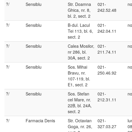
?/
Sensiblu
Str. Doamna
021-
no
Ghica, nr. 8,
242.52.48
bl. 2, sect. 2
?/
Sensiblu
B-dul. Lacul
021-
no
Tei 113, bl. 6,
242.04.11
sect. 2
?/
Sensiblu
Calea Mosilor,
021-
no
nr 286, bl.
211.74.11
30A, sect. 2
?/
Sensiblu
Sos. Mihai
021-
no
Bravu, nr.
250.46.92
107-119, bl.
E1, sect. 2
?/
Sensiblu
Sos. Stefan
021-
no
cel Mare, nr.
212.31.11
22B, bl. 24A,
sect. 2
?/
Farmacia Denis
Str. Octavian
021-
lu
Goga, nr. 26,
327.03.27
08