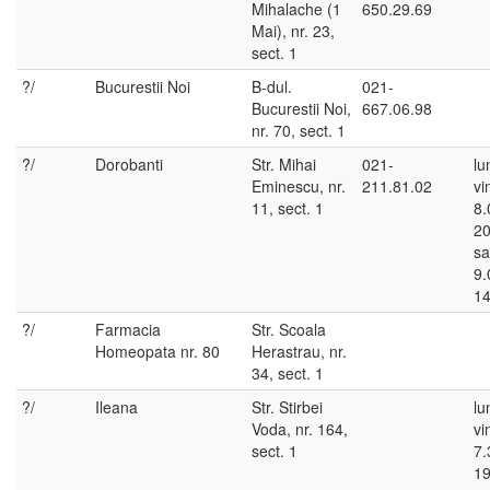
Mihalache (1
650.29.69
Mai), nr. 23,
sect. 1
?/
Bucurestii Noi
B-dul.
021-
Bucurestii Noi,
667.06.98
nr. 70, sect. 1
?/
Dorobanti
Str. Mihai
021-
lu
Eminescu, nr.
211.81.02
vi
11, sect. 1
8.
20
sa
9.
14
?/
Farmacia
Str. Scoala
Homeopata nr. 80
Herastrau, nr.
34, sect. 1
?/
Ileana
Str. Stirbei
lu
Voda, nr. 164,
vi
sect. 1
7.
19