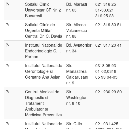
?/
Spitalul Clinic
Bd. Marasti
021 316 25
Universitar CF Nr. 2
nr. 63
31-33,021
Bucuresti
316 25 23
?/
Spitalul Clinic de
Str. Mircea
021 319 30 51
Urgenta Militar
Vulcanescu
Central Dr. C. Davila
nr. 88
?/
Institutul National de
Bd. Aviatorilor
021 317 20 41
Endocrinologie C. I.
nr. 34
Parhon
?/
Institutul National de
Str.
0318 05 93
Gerontologie si
Manastirea
01-02,0318
Geriatrie Ana Aslan
Caldarusani
05 93 04-05
nr. 9
?/
Centrul Medical de
Str.
021 230 29 80
Diagnostic si
Washington
Tratament
nr. 8-10
Ambulator si
Medicina Preventiva
?/
Institutul National de
Str. C-tin
021 031 425