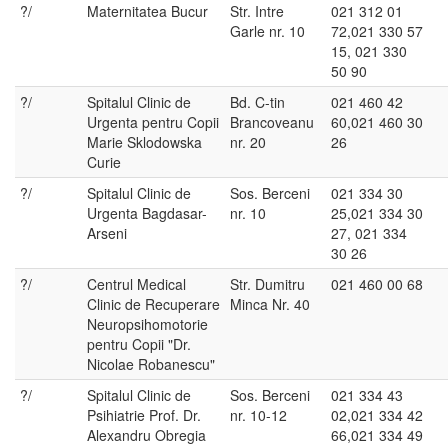
?/
Maternitatea Bucur
Str. Intre
021 312 01
Garle nr. 10
72,021 330 57
15, 021 330
50 90
?/
Spitalul Clinic de
Bd. C-tin
021 460 42
Urgenta pentru Copii
Brancoveanu
60,021 460 30
Marie Sklodowska
nr. 20
26
Curie
?/
Spitalul Clinic de
Sos. Berceni
021 334 30
Urgenta Bagdasar-
nr. 10
25,021 334 30
Arseni
27, 021 334
30 26
?/
Centrul Medical
Str. Dumitru
021 460 00 68
Clinic de Recuperare
Minca Nr. 40
Neuropsihomotorie
pentru Copii "Dr.
Nicolae Robanescu"
?/
Spitalul Clinic de
Sos. Berceni
021 334 43
Psihiatrie Prof. Dr.
nr. 10-12
02,021 334 42
Alexandru Obregia
66,021 334 49