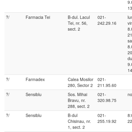
9.
13
?/
Farmacia Tei
B-dul. Lacul
021-
lu
Tei, nr. 56,
242.29.16
vi
sect. 2
8.
21
sa
8.
20
du
9.
14
?/
Farmadex
Calea Mosilor
021-
280, Sector 2
211.95.60
?/
Sensiblu
Sos. Mihai
021-
no
Bravu, nr.
320.98.75
288, sect. 2
?/
Sensiblu
B-dul
021-
8:
Chisinau, nr.
255.19.92
22
1, sect. 2