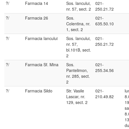
?/
Farmacia 14
Sos. Iancului,
021-
nr. 57, sect. 2
250.21.72
?/
Farmacia 26
Sos.
021-
Colentina, nr.
635.50.10
1, sect. 2
?/
Farmacia Iancului
Sos. Iancului,
021-
nr. 57,
250.21.72
bl.101B, sect.
2
?/
Farmacia Sf. Mina
Sos.
021-
Pantelimon,
255.34.56
nr. 285, sect.
2
?/
Farmacia Sildo
Str. Vasile
021-
lu
Lascar, nr.
210.49.82
8.
129, sect. 2
19
sa
8.
13
du